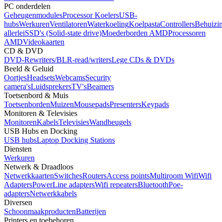
PC onderdelen
Geheugenmodules
Processor Koelers
USB-
hubs
Werkuren
Ventilatoren
Waterkoeling
Koelpasta
Controllers
Behuizi
allerlei
SSD's (Solid-state drive)
Moederborden AMD
Processoren
AMD
Videokaarten
CD & DVD
DVD-Rewriters/BLR-read/writers
Lege CDs & DVDs
Beeld & Geluid
Oortjes
Headsets
Webcams
Security
camera's
Luidsprekers
TV's
Beamers
Toetsenbord & Muis
Toetsenborden
Muizen
Mousepads
Presenters
Keypads
Monitoren & Televisies
Monitoren
Kabels
Televisies
Wandbeugels
USB Hubs en Docking
USB hubs
Laptop Docking Stations
Diensten
Werkuren
Netwerk & Draadloos
Netwerkkaarten
Switches
Routers
Access points
Multiroom Wifi
Wifi
Adapters
PowerLine adapters
Wifi repeaters
Bluetooth
Poe-
adapters
Netwerkkabels
Diversen
Schoonmaakproducten
Batterijen
Printers en toebehoren