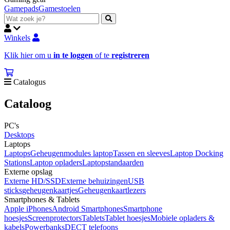
Gamepads
Gamestoelen
Winkels
Klik hier om u
in te loggen
of te
registreren
Catalogus
Cataloog
PC's
Desktops
Laptops
Laptops
Geheugenmodules laptop
Tassen en sleeves
Laptop Docking
Stations
Laptop opladers
Laptopstandaarden
Externe opslag
Externe HD/SSD
Externe behuizingen
USB
sticks
geheugenkaartjes
Geheugenkaartlezers
Smartphones & Tablets
Apple iPhones
Android Smartphones
Smartphone
hoesjes
Screenprotectors
Tablets
Tablet hoesjes
Mobiele opladers &
kabels
Powerbanks
DECT telefoons