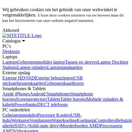
Wij gebruiken cookies om het gebruik van onze webwinkel te
vergemakkelijken.
U kunt deze cookies uitzetten via uw browser maar dit
kan het functioneren van onze website negatief aantasten.
Akkoord
Catalogus
PC's
Desktops
Laptops
Laptops
Geheugenmodules laptop
Tassen en sleeves
Laptop Docking
Stations
Laptop opladers
Laptopstandaarden
Externe opslag
Externe HD/SSD
Externe behuizingen
USB
sticks
geheugenkaartjes
Geheugenkaartlezers
Smartphones & Tablets
Apple iPhones
Android Smartphones
Smartphone
hoesjes
Screenprotectors
Tablets
Tablet hoesjes
Mobiele opladers &
kabels
Powerbanks
DECT telefoons
PC onderdelen
Geheugenmodules
Processor Koelers
USB-
hubs
Werkuren
Ventilatoren
Waterkoeling
Koelpasta
Controllers
Behuizi
allerlei
SSD's (Solid-state drive)
Moederborden AMD
Processoren
AMD
Videokaarten