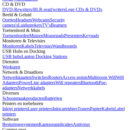
CD & DVD
DVD-Rewriters/BLR-read/writers
Lege CDs & DVDs
Beeld & Geluid
Oortjes
Headsets
Webcams
Security
camera's
Luidsprekers
TV's
Beamers
Toetsenbord & Muis
Toetsenborden
Muizen
Mousepads
Presenters
Keypads
Monitoren & Televisies
Monitoren
Kabels
Televisies
Wandbeugels
USB Hubs en Docking
USB hubs
Laptop Docking Stations
Diensten
Werkuren
Netwerk & Draadloos
Netwerkkaarten
Switches
Routers
Access points
Multiroom Wifi
Wifi
Adapters
PowerLine adapters
Wifi repeaters
Bluetooth
Poe-
adapters
Netwerkkabels
Diversen
Schoonmaakproducten
Batterijen
Printers en toebehoren
Inkjet printers
Laser printers
Inktcartridges
Toners
Papier
Kabels
Label
printers
Software
Besturingssystemen
Kantoorapplicaties
Antivirus
Gaming gear