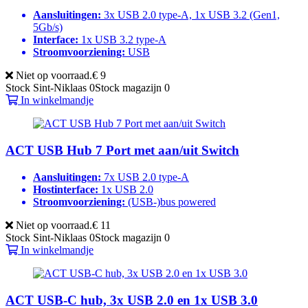
Aansluitingen:
3x USB 2.0 type-A, 1x USB 3.2 (Gen1,
5Gb/s)
Interface:
1x USB 3.2 type-A
Stroomvoorziening:
USB
Niet op voorraad.
€ 9
Stock Sint-Niklaas
0
Stock magazijn
0
In winkelmandje
ACT USB Hub 7 Port met aan/uit Switch
Aansluitingen:
7x USB 2.0 type-A
Hostinterface:
1x USB 2.0
Stroomvoorziening:
(USB-)bus powered
Niet op voorraad.
€ 11
Stock Sint-Niklaas
0
Stock magazijn
0
In winkelmandje
ACT USB-C hub, 3x USB 2.0 en 1x USB 3.0