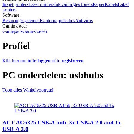
Inkjet printers
Laser printers
Inktcartridges
Toners
Papier
Kabels
Label
printers
Software
Besturingssystemen
Kantoorapplicaties
Antivirus
Gaming gear
Gamepads
Gamestoelen
Profiel
Klik hier om
in te loggen
of te
registreren
PC onderdelen:
usbhubs
Toon alles
Winkelvoorraad
ACT AC6325 USB-A hub, 3x USB-A 2.0 and 1x
USB-A 3.0