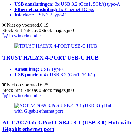
USB aansluitingen:
3x USB 3.2 (Gen1, 5Gb/s) type-A
Ethernet aansluiting:
1x Ethernet 1Gbps
Interface:
USB 3.2 type-C
Niet op voorraad.
€ 19
Stock Sint-Niklaas
0
Stock magazijn
0
In winkelmandje
TRUST HALYX 4-PORT USB-C HUB
Aansluiting:
USB Type-C
USB poorten:
4x USB 3.2 (Gen1, 5Gb/s)
Niet op voorraad.
€ 25
Stock Sint-Niklaas
0
Stock magazijn
0
In winkelmandje
ACT AC7055 3-Port USB-C 3.1 (USB 3.0) Hub with
Gigabit ethernet port