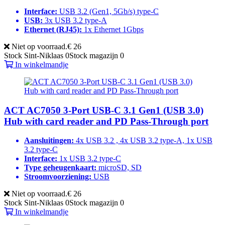
Interface:
USB 3.2 (Gen1, 5Gb/s) type-C
USB:
3x USB 3.2 type-A
Ethernet (RJ45):
1x Ethernet 1Gbps
Niet op voorraad.
€ 26
Stock Sint-Niklaas
0
Stock magazijn
0
In winkelmandje
ACT AC7050 3-Port USB-C 3.1 Gen1 (USB 3.0)
Hub with card reader and PD Pass-Through port
Aansluitingen:
4x USB 3.2 , 4x USB 3.2 type-A, 1x USB
3.2 type-C
Interface:
1x USB 3.2 type-C
Type geheugenkaart:
microSD, SD
Stroomvoorziening:
USB
Niet op voorraad.
€ 26
Stock Sint-Niklaas
0
Stock magazijn
0
In winkelmandje